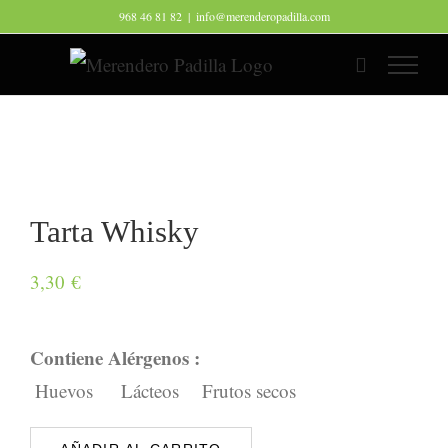
Saltar
968 46 81 82
|
info@merenderopadilla.com
al
contenido
Tarta Whisky
3,30
€
Contiene Alérgenos :
Huevos
Lácteos
Frutos secos