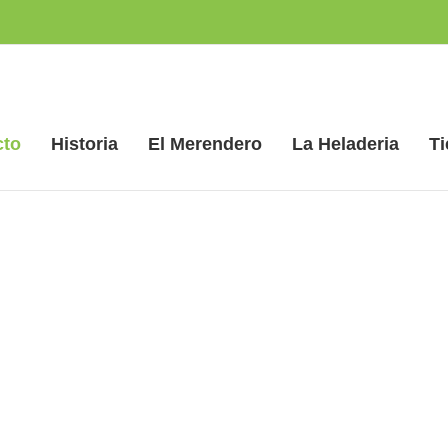
cto
Historia
El Merendero
La Heladeria
T