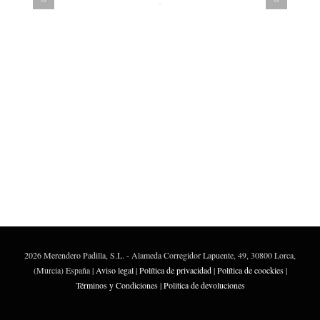
2026 Merendero Padilla, S.L. - Alameda Corregidor Lapuente, 49, 30800 Lorca,
(Murcia) España |
Aviso legal
|
Política de privacidad
|
Política de coockies
|
Términos y Condiciones
|
Politica de devoluciones