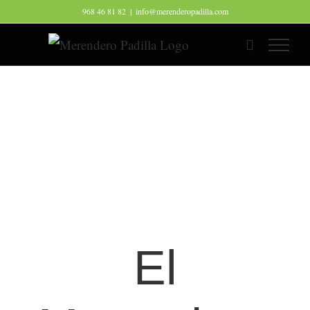
Saltar
968 46 81 82
|
info@merenderopadilla.com
al
contenido
El