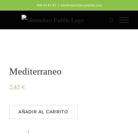
Saltar
968 46 81 82
|
info@merenderopadilla.com
al
contenido
Mediterraneo
2,42
€
AÑADIR AL CARRITO
Mediterraneo