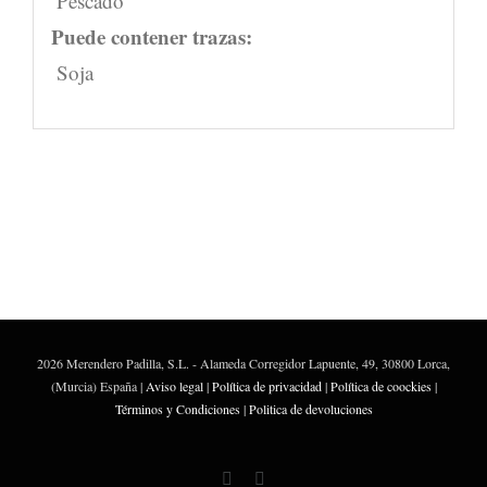
Pescado
Puede contener trazas:
Soja
2026 Merendero Padilla, S.L. - Alameda Corregidor Lapuente, 49, 30800 Lorca,
(Murcia) España |
Aviso legal
|
Política de privacidad
|
Política de coockies
|
Términos y Condiciones
|
Politica de devoluciones
Facebook
Correo