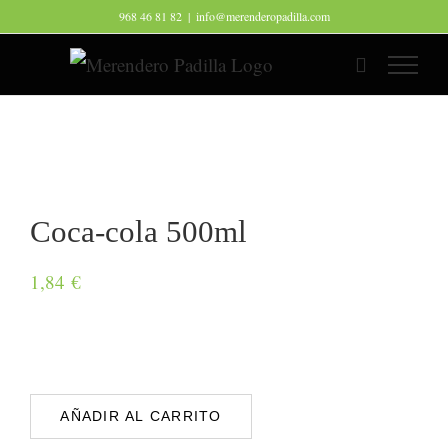
Saltar
968 46 81 82
|
info@merenderopadilla.com
al
contenido
Coca-cola 500ml
1,84
€
Descripción
AÑADIR AL CARRITO