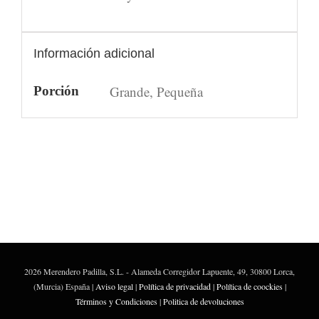
Información adicional
Grande, Pequeña
Porción
2026 Merendero Padilla, S.L. - Alameda Corregidor Lapuente, 49, 30800 Lorca,
(Murcia) España |
Aviso legal
|
Política de privacidad
|
Política de coockies
|
Términos y Condiciones
|
Politica de devoluciones