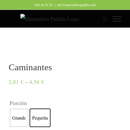
Saltar
968 46 81 82
|
info@merenderopadilla.com
al
contenido
Caminantes
2,81
€
–
4,56
€
Porción
Grande
Pequeña